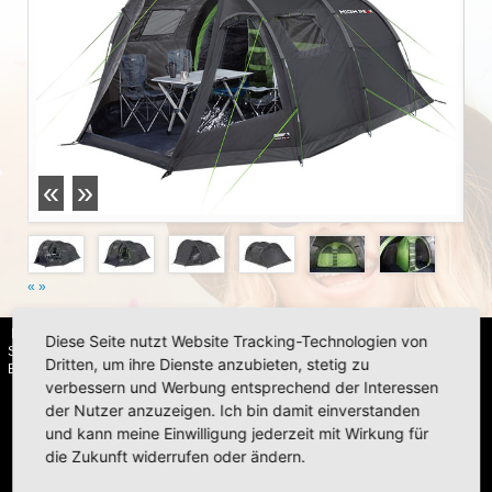
«
»
«
»
HIGH PEAK | Simex Outdoor International GmbH · Berg 47 · D-41366
Diese Seite nutzt Website Tracking-Technologien von
Schwalmtal · Tel.: +49 (0)2163 951 60 60 |
Impressum
·
Datenschutz
·
Dritten, um ihre Dienste anzubieten, stetig zu
Barrierefreiheitserklärung
verbessern und Werbung entsprechend der Interessen
der Nutzer anzuzeigen. Ich bin damit einverstanden
und kann meine Einwilligung jederzeit mit Wirkung für
die Zukunft widerrufen oder ändern.