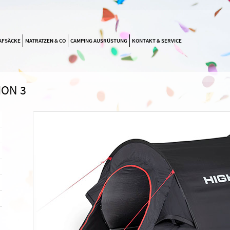
NAVIGATION
AFSÄCKE
MATRATZEN & CO
CAMPING AUSRÜSTUNG
KONTAKT & SERVICE
ÜBERSPRINGEN
ION 3