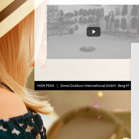
HIGH PEAK | Simex Outdoor International GmbH · Berg 47 · D-413