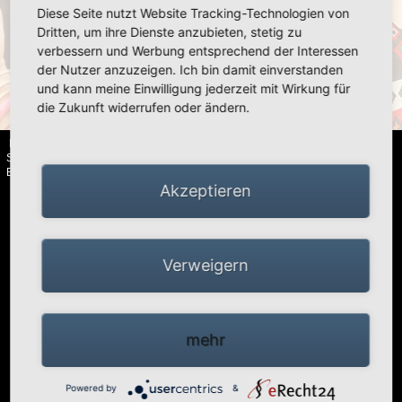
Diese Seite nutzt Website Tracking-Technologien von
«
»
Dritten, um ihre Dienste anzubieten, stetig zu
verbessern und Werbung entsprechend der Interessen
der Nutzer anzuzeigen. Ich bin damit einverstanden
und kann meine Einwilligung jederzeit mit Wirkung für
«
»
die Zukunft widerrufen oder ändern.
HIGH PEAK | Simex Outdoor International GmbH · Berg 47 · D-41366
Schwalmtal · Tel.: +49 (0)2163 951 60 60 |
Impressum
·
Datenschutz
·
Barrierefreiheitserklärung
Akzeptieren
Verweigern
mehr
Powered by
&