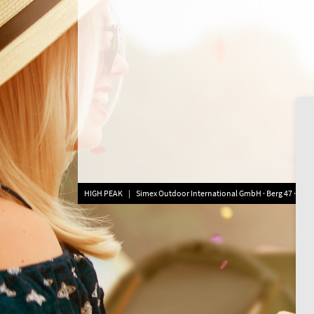
HIGH PEAK | Simex Outdoor International GmbH · Berg 47 · D-413