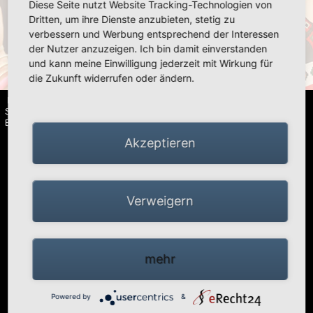
Diese Seite nutzt Website Tracking-Technologien von
«
»
Dritten, um ihre Dienste anzubieten, stetig zu
verbessern und Werbung entsprechend der Interessen
der Nutzer anzuzeigen. Ich bin damit einverstanden
und kann meine Einwilligung jederzeit mit Wirkung für
die Zukunft widerrufen oder ändern.
HIGH PEAK | Simex Outdoor International GmbH · Berg 47 · D-41366
Schwalmtal · Tel.: +49 (0)2163 951 60 60 |
Impressum
·
Datenschutz
·
Barrierefreiheitserklärung
Akzeptieren
Verweigern
mehr
Powered by
&