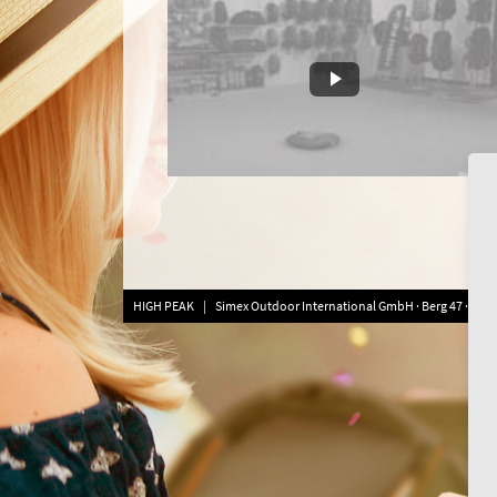
HIGH PEAK | Simex Outdoor International GmbH · Berg 47 · D-413